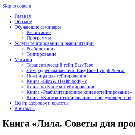
Skip to content
Главная
Обо мне
Обучающие семинары
Расписание
Программы
Услуги тейпирования и реабилитации
Реабилитация
Тейпирование
Магазин
Терапевтический тейп EasyTape
Лимфодренажный тейп EasyTape Lymph & Scar
Ножницы для тейпирования
Книга «Slim & Health body» c
Книга по Кинезиотейпированию
Книга «Реабилитационное кинезиотейпирование»
Книга «Кинезиотейпирование. Твоё руководство»
Центр здоровья и красоты
Контакты
Книга «Лила. Советы для про